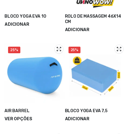
BLOCO YOGA EVA 10
ROLO DE MASSAGEM 46X14
CM
ADICIONAR
ADICIONAR
5,00
€
6,25
€
18,50
€
24,66
€
25%
25%
AIR BARREL
BLOCO YOGA EVA 7,5
VER OPÇÕES
ADICIONAR
78,00
€
–
90,00
€
4,40
€
5,86
€