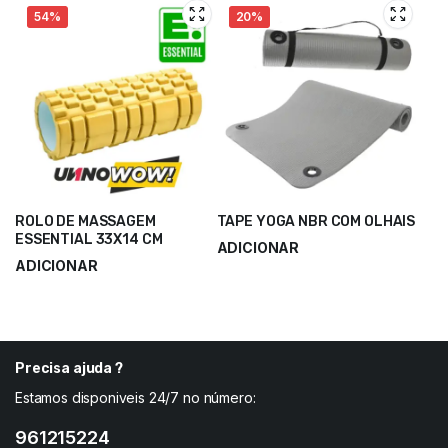
54%
20%
ROLO DE MASSAGEM
TAPE YOGA NBR COM OLHAIS
ESSENTIAL 33X14 CM
ADICIONAR
ADICIONAR
15,50
€
19,33
€
8,40
€
18,00
€
Precisa ajuda ?
Estamos disponiveis 24/7 no número:
961215224