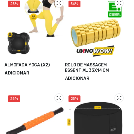
25%
54%
ALMOFADA YOGA (X2)
ROLO DE MASSAGEM
ESSENTIAL 33X14 CM
ADICIONAR
ADICIONAR
14,50
€
19,33
€
8,40
€
18,00
€
25%
25%