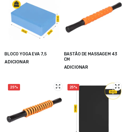
BLOCO YOGA EVA 7,5
BASTÃO DE MASSAGEM 43
CM
ADICIONAR
ADICIONAR
4,40
€
5,86
€
10,80
€
14,40
€
25%
25%