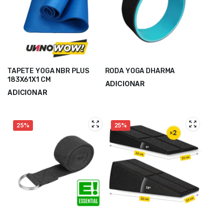
TAPETE YOGA NBR PLUS
RODA YOGA DHARMA
183X61X1 CM
ADICIONAR
ADICIONAR
24,90
€
34,53
€
15,50
€
20,66
€
25%
25%