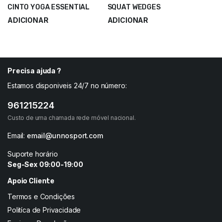
CINTO YOGA ESSENTIAL
SQUAT WEDGES
ADICIONAR
ADICIONAR
3,50
€
18,30
€
4,66
€
24,40
€
Precisa ajuda ?
Estamos disponiveis 24/7 no número:
961215224
Custo de uma chamada rede móvel nacional.
Email:
email@unnosport.com
Suporte horário
Seg-Sex 09:00-19:00
Apoio Cliente
Termos e Condições
Politíca de Privacidade