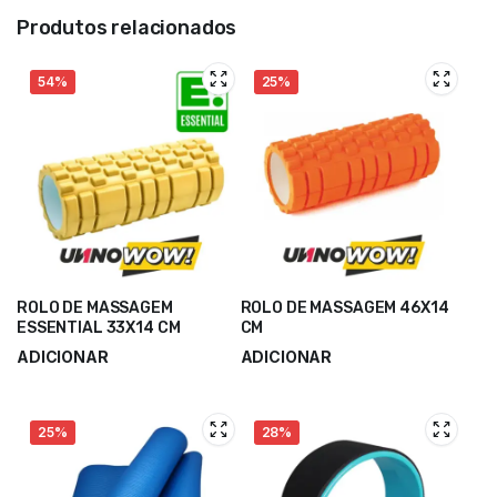
Produtos relacionados
54%
25%
ROLO DE MASSAGEM
ROLO DE MASSAGEM 46X14
ESSENTIAL 33X14 CM
CM
ADICIONAR
ADICIONAR
8,40
€
18,50
€
18,00
€
24,66
€
25%
28%