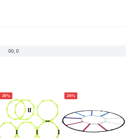
00, 0
26%
26%