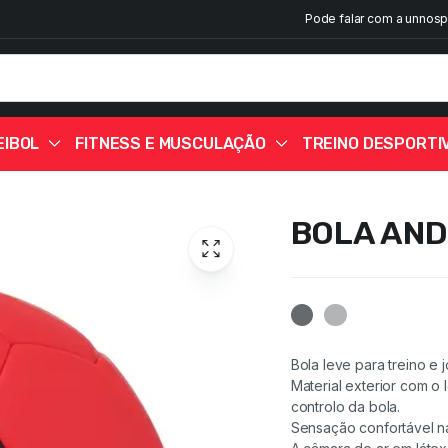
Pode falar com a unnosp
EIBOL
FITNESS E MUSCULAÇÃO
TREINO DESPORTI
BOLA AND
Bola leve para treino e 
Material exterior com o
25%
25%
25%
25%
25%
20%
25%
controlo da bola.
Sensação confortável n