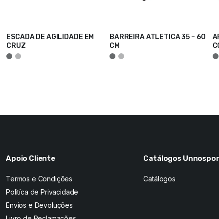
ESCADA DE AGILIDADE EM
BARREIRA ATLETICA 35 – 60
A
CRUZ
CM
C
ADICIONAR
ADICIONAR
A
Apoio Cliente
Catálogos Unnospor
Termos e Condições
Catálogos
Politíca de Privacidade
Envios e Devoluções
Livro de Reclamações