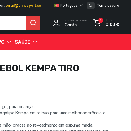
ort
email@unnosport.com
Português
Tema escuro
Iniciar sessão
Total
0
Conta
0,00
€
VO
SAÚDE
EBOL KEMPA TIRO
jogo, para crianças.
 logótipo Kempa em relevo para uma melhor aderência e
25%
25%
25%
25%
25%
27%
25%
25%
25%
25%
25%
25%
25%
25%
a mão, graças ao revestimento em espuma macia.