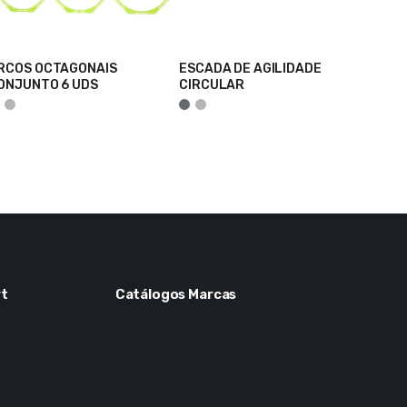
RCOS OCTAGONAIS
ESCADA DE AGILIDADE
ONJUNTO 6 UDS
CIRCULAR
DICIONAR
ADICIONAR
t
Catálogos Marcas