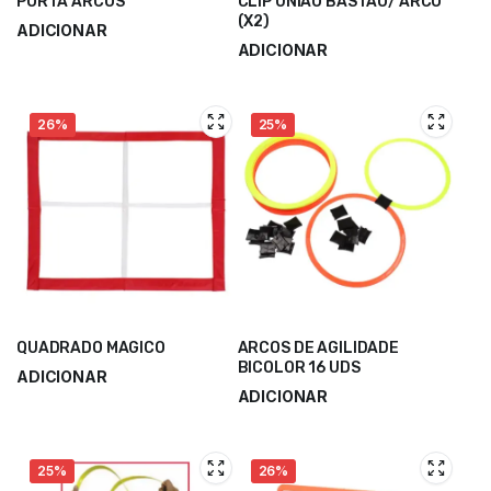
PORTA ARCOS
CLIP UNIÃO BASTÃO/ ARCO
(X2)
ADICIONAR
ADICIONAR
3,75
€
5,00
€
1,60
€
2,65
€
26%
25%
QUADRADO MAGICO
ARCOS DE AGILIDADE
BICOLOR 16 UDS
ADICIONAR
ADICIONAR
8,00
€
10,70
€
22,50
€
30,00
€
25%
26%