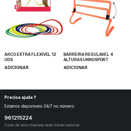
ARCO EXTRA FLEXIVEL 12
BARREIRA REGULAVEL 4
UDS
ALTURAS UNNOSPORT
ADICIONAR
ADICIONAR
18,50
€
5,75
€
24,60
€
7,68
€
Precisa ajuda ?
Estamos disponiveis 24/7 no número:
961215224
Custo de uma chamada rede móvel nacional.