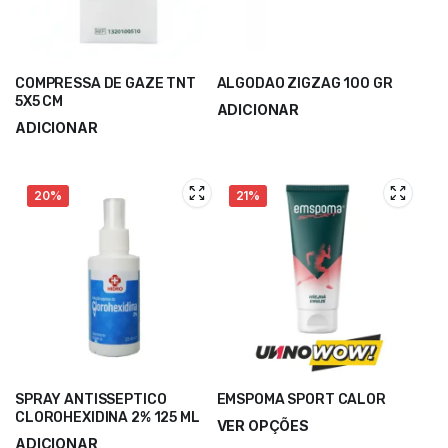
COMPRESSA DE GAZE TNT
ALGODAO ZIGZAG 100 GR
5X5 CM
ADICIONAR
ADICIONAR
0,85
€
1,02
€
0,40
€
20%
21%
SPRAY ANTISSEPTICO
EMSPOMA SPORT CALOR
CLOROHEXIDINA 2% 125 ML
VER OPÇÕES
ADICIONAR
7,50
€
–
18,40
€