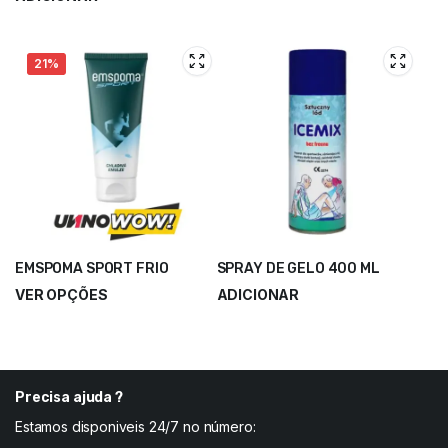
2,40
€
3,00
€
21%
EMSPOMA SPORT FRIO
SPRAY DE GELO 400 ML
VER OPÇÕES
ADICIONAR
7,50
€
–
18,40
€
4,50
€
Precisa ajuda ?
Estamos disponiveis 24/7 no número: