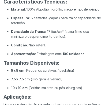
Características Técnicas:
Material:
100% Algodão hidrófilo, macio e hipoalergénico.
Espessura:
8 camadas (capas) para maior capacidade de
retenção.
Densidade da Trama:
17 fios/cm² (trama firme que
minimiza o desprendimento de fios).
Condição:
Não estéril.
Apresentação:
Embalagem com
100 unidades
.
Tamanhos Disponíveis:
5 x 5 cm
(Pequenos curativos / pediatria)
7,5 x 7,5 cm
(Uso geral e versátil)
10 x 10 cm
(Feridas maiores ou pós-cirúrgicas)
Aplicações:
Limpeza e desinfeção da pele, cobertura protetora de lesões e