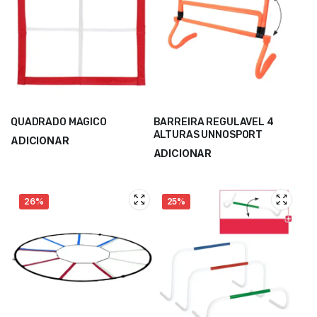
QUADRADO MAGICO
BARREIRA REGULAVEL 4
ALTURAS UNNOSPORT
ADICIONAR
ADICIONAR
8,00
€
10,70
€
5,75
€
7,68
€
26%
25%