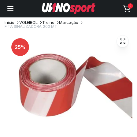
0
Início
VOLEIBOL
Treino
Marcação
FITA SINALIZADORA 200 MT
25%