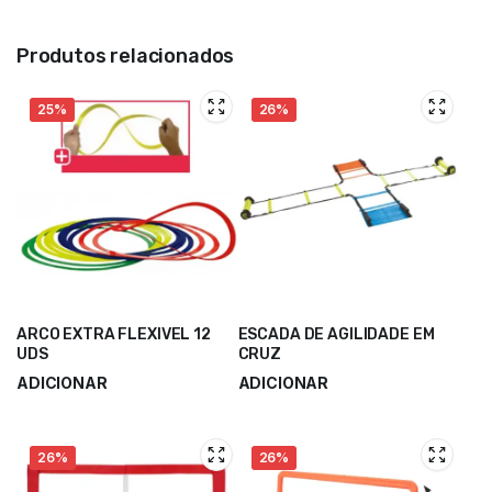
Produtos relacionados
25%
26%
ARCO EXTRA FLEXIVEL 12
ESCADA DE AGILIDADE EM
UDS
CRUZ
ADICIONAR
ADICIONAR
18,50
€
53,80
€
24,60
€
71,75
€
26%
26%