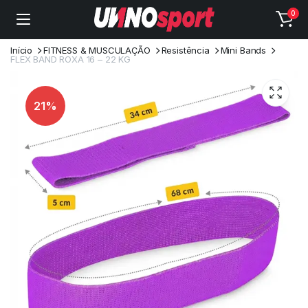
0
Início
FITNESS & MUSCULAÇÃO
Resistência
Mini Bands
FLEX BAND ROXA 16 – 22 KG
21%