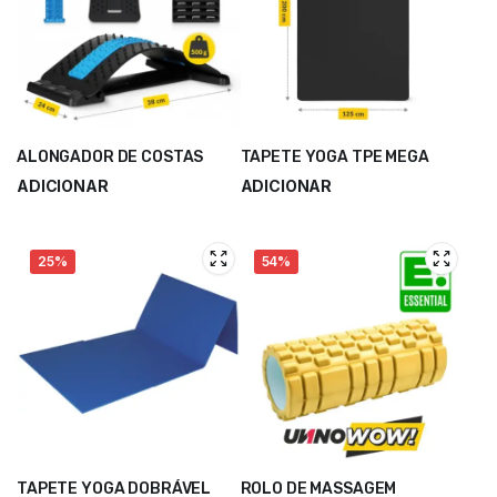
ALONGADOR DE COSTAS
TAPETE YOGA TPE MEGA
ADICIONAR
ADICIONAR
13,90
€
67,50
€
18,53
€
90,00
€
25%
54%
TAPETE YOGA DOBRÁVEL
ROLO DE MASSAGEM