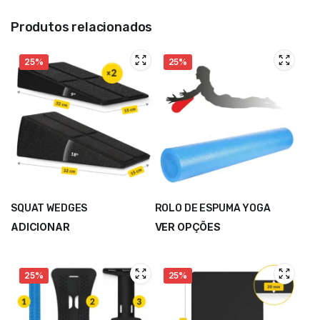
Produtos relacionados
25%
25%
SQUAT WEDGES
ROLO DE ESPUMA YOGA
ADICIONAR
VER OPÇÕES
18,30
€
15,00
€
–
24,00
€
24,40
€
25%
25%