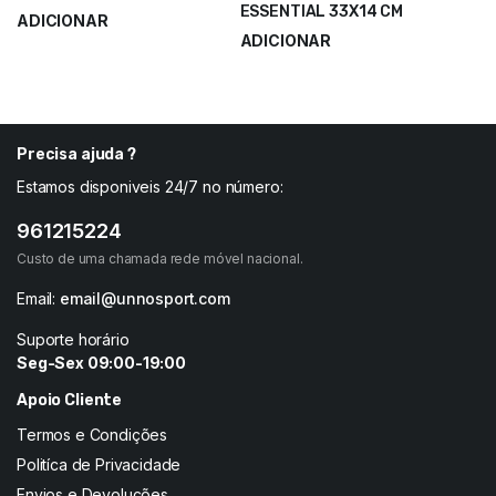
ESSENTIAL 33X14 CM
ADICIONAR
ADICIONAR
9,25
€
12,33
€
8,40
€
18,00
€
Precisa ajuda ?
Estamos disponiveis 24/7 no número:
961215224
Custo de uma chamada rede móvel nacional.
Email:
email@unnosport.com
Suporte horário
Seg-Sex 09:00-19:00
Apoio Cliente
Termos e Condições
Politíca de Privacidade
Envios e Devoluções