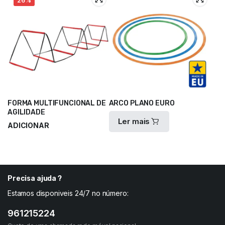
26%
FORMA MULTIFUNCIONAL DE
ARCO PLANO EURO
AGILIDADE
Ler mais
ADICIONAR
28,00
€
37,35
€
Precisa ajuda ?
Estamos disponiveis 24/7 no número:
961215224