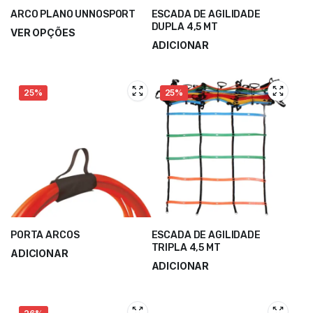
ARCO PLANO UNNOSPORT
ESCADA DE AGILIDADE
DUPLA 4,5 MT
VER OPÇÕES
ADICIONAR
2,00
€
–
4,00
€
25,50
€
34,00
€
25%
25%
PORTA ARCOS
ESCADA DE AGILIDADE
TRIPLA 4,5 MT
ADICIONAR
ADICIONAR
3,75
€
5,00
€
45,00
€
60,00
€