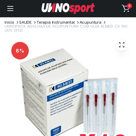
0
Início
SAUDE
Terapia Instrumental
Acupuntura
UNNOPACK AGULHAS DE ACUPUNTURA COM GUIA KLMED CX 100
UDS (X12)
8%