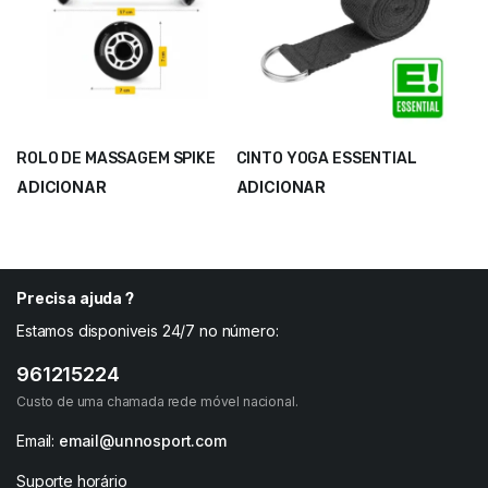
ROLO DE MASSAGEM SPIKE
CINTO YOGA ESSENTIAL
ADICIONAR
ADICIONAR
11,00
€
3,50
€
14,66
€
4,66
€
Precisa ajuda ?
Estamos disponiveis 24/7 no número:
961215224
Custo de uma chamada rede móvel nacional.
Email:
email@unnosport.com
Suporte horário