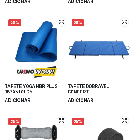
ADICIONAR
ADICIONAR
4,40
€
14,00
€
5,86
€
18,66
€
25%
25%
TAPETE YOGA NBR PLUS
TAPETE DOBRÁVEL
183X61X1 CM
CONFORT
ADICIONAR
ADICIONAR
15,50
€
48,10
€
20,66
€
64,13
€
25%
25%