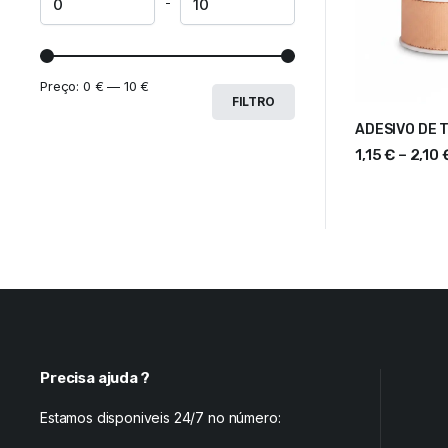
-
Preço:
0 €
—
10 €
FILTRO
ADESIVO DE 
VER OPÇÕES
1,15
€
–
2,10
Precisa ajuda ?
Estamos disponiveis 24/7 no número: