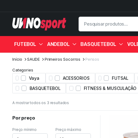
FUTEBOL
ANDEBOL
BASQUETEBOL
VOL
Início
SAUDE
Primeiros Socorros
Pensos
Categories
Vaya
ACESSORIOS
FUTSAL
BASQUETEBOL
FITNESS & MUSCULAÇÃO
A mostrar todos os 3 resultados
Por preço
Preço mínimo
Preço máximo