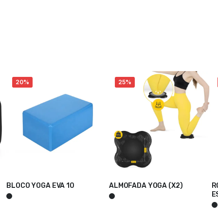
20%
25%
BLOCO YOGA EVA 10
ALMOFADA YOGA (X2)
R
ADICIONAR
ADICIONAR
E
A