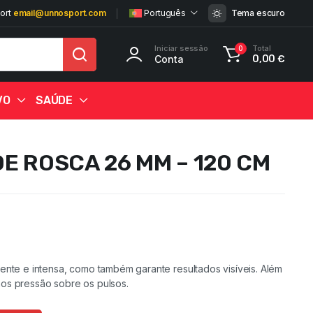
ort
email@unnosport.com
Português
Tema escuro
Iniciar sessão
Total
0
Conta
0,00
€
VO
SAÚDE
DE ROSCA 26 MM – 120 CM
gente e intensa, como também garante resultados visíveis. Além
25%
25%
25%
25%
25%
25%
25%
25%
25%
25%
20%
25%
25%
os pressão sobre os pulsos.