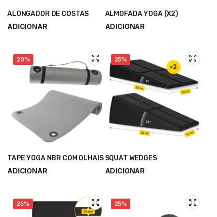
ALONGADOR DE COSTAS
ALMOFADA YOGA (X2)
ADICIONAR
ADICIONAR
13,90
€
14,50
€
18,53
€
19,33
€
20%
25%
TAPE YOGA NBR COM OLHAIS
SQUAT WEDGES
ADICIONAR
ADICIONAR
15,50
€
18,30
€
19,33
€
24,40
€
25%
25%