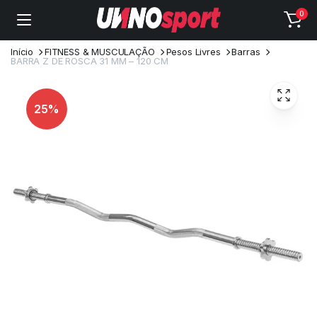
0
Início
FITNESS & MUSCULAÇÃO
Pesos Livres
Barras
BARRA Z DE ROSCA 31 MM – 120 CM
25%