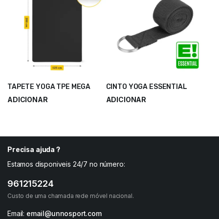
TAPETE YOGA TPE MEGA
CINTO YOGA ESSENTIAL
ADICIONAR
ADICIONAR
67,50
€
3,50
€
90,00
€
4,66
€
Precisa ajuda ?
Estamos disponiveis 24/7 no número:
961215224
Custo de uma chamada rede móvel nacional.
Email:
email@unnosport.com