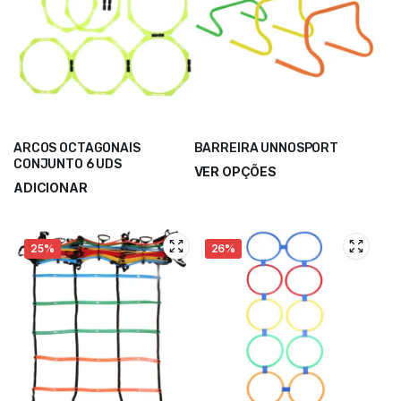
ARCOS OCTAGONAIS
BARREIRA UNNOSPORT
CONJUNTO 6 UDS
VER OPÇÕES
ADICIONAR
3,50
€
–
5,25
€
20,15
€
26,90
€
25%
26%