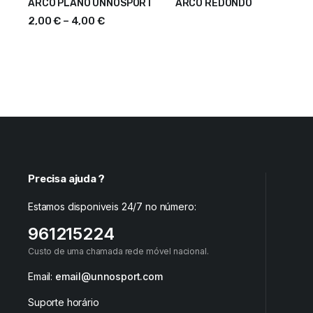
ARCO PLANO UNNOSPORT
ARCO REDONDO
VER OPÇÕES
2,00
€
–
4,00
€
Precisa ajuda ?
Estamos disponiveis 24/7 no número:
961215224
Custo de uma chamada rede móvel nacional.
Email:
email@unnosport.com
Suporte horário