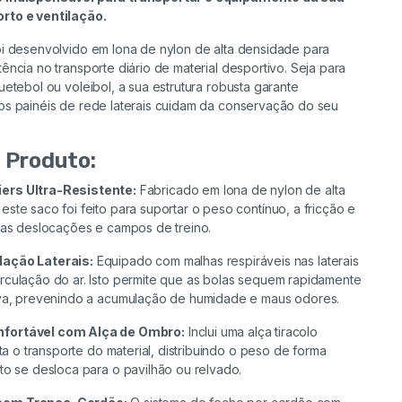
ARNÊS DE RESISTÊNCIA
CONJUNTO DE POLIAS
CONJUNTO DE POLIAS
CONJUNTO DE POLIAS
BARRA OLIMPICA REBEL 51
MINI TRAMPOLIN
BOLA DE MASSAGEM
CONJUNTO 5 CONES
CANELEIRAS DE
CANELEIRAS DE
CANELEIRAS DE
RACK SQUAT S202
BOLA DE MASSAGEM
ROLO MASSAGEM EPP PLUS
rto e ventilação.
ESSENTIAL
SUPERIOR E INFERIOR
SUPERIOR E INFERIOR
SUPERIOR E INFERIOR
CR 180 CM – 15 KG
UNIBALL LACROSS 6,25 CM
SIMBOLOS MATEMÁTICOS
MUSCULAÇÃO
MUSCULAÇÃO
MUSCULAÇÃO
UNIBALL LACROSS 6,25 CM
oi desenvolvido em lona de nylon de alta densidade para
Adicionar
Adicionar
Ver opções
Adicionar
Adicionar
Adicionar
Adicionar
Adicionar
Adicionar
Adicionar
Adicionar
Adicionar
Adicionar
Adicionar
ência no transporte diário de material desportivo. Seja para
uetebol ou voleibol, a sua estrutura robusta garante
os painéis de rede laterais cuidam da conservação do seu
 Produto:
ers Ultra-Resistente:
Fabricado em lona de nylon de alta
ste saco foi feito para suportar o peso contínuo, a fricção e
das deslocações e campos de treino.
lação Laterais:
Equipado com malhas respiráveis nas laterais
culação do ar. Isto permite que as bolas sequem rapidamente
uva, prevenindo a acumulação de humidade e maus odores.
nfortável com Alça de Ombro:
Inclui uma alça tiracolo
ita o transporte do material, distribuindo o peso de forma
to se desloca para o pavilhão ou relvado.