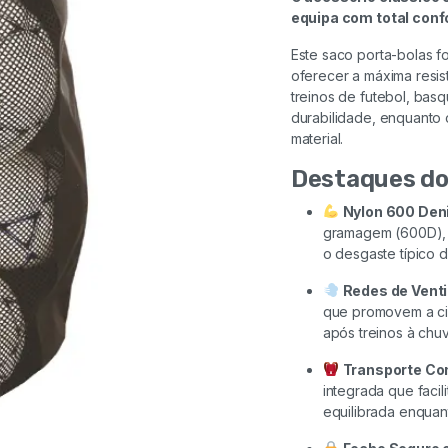
RESSALTADOR MULTI
KETTLEBELL VIRTUFIT
KETTLEBELL VIRTUFIT
KETTLEBELL VIRTUFIT
SUPORTE DE PAREDE DE
BARRA OLIMPICA SUPER Z
TAPETE DE ACUPRESSÃO
equipa com total confo
FUNÇOES
RUBBER PRO
RUBBER PRO
RUBBER PRO
BARRAS S208
PLUS 51 CR 120 CM – 10 KG
REBEL 72X42 CM
Este saco porta-bolas f
Adicionar
Ver opções
Ver opções
Ver opções
Adicionar
Adicionar
Adicionar
oferecer a máxima resist
treinos de futebol, basq
durabilidade, enquanto 
material.
Destaques do
Nylon 600 Deni
gramagem (600D), e
o desgaste típico 
Redes de Venti
que promovem a cir
após treinos à ch
Transporte Co
integrada que facil
equilibrada enquan