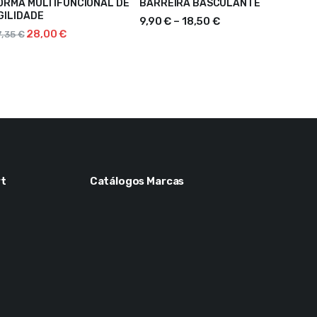
ORMA MULTIFUNCIONAL DE
BARREIRA BASCULANTE
VER OPÇÕES
GILIDADE
DICIONAR
9,90
€
–
18,50
€
28,00
€
7,35
€
t
Catálogos Marcas