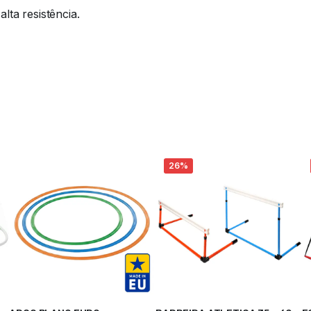
lta resistência.
26%
Ler mais