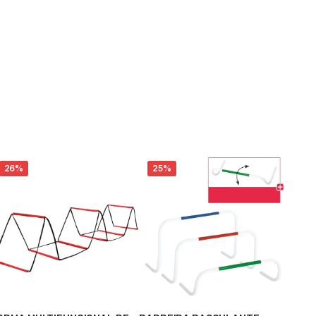
26%
25%