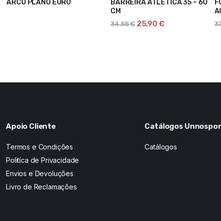
ARCO PLANO EURO
BARREIRA ATLETICA 35 – 60
F
CM
A
ADICIONAR
A
25,90
€
34,55
€
3
Apoio Cliente
Catálogos Unnospor
Termos e Condições
Catálogos
Politíca de Privacidade
Envios e Devoluções
Livro de Reclamações