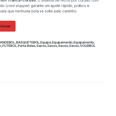
com Tranca-Cordão:
O sistema de fecho por cordão com
do (
cord stopper
) garante um ajuste rápido, prático e
para que nenhuma bola se solte pelo caminho.
cionar
,
ANDEBOL
,
BASQUETEBOL
,
Equipa
,
Equipamento
,
Equipamento
,
o
,
FUTEBOL
,
Porta Bolas
,
Sacos
,
Sacos
,
Sacos
,
Sacos
,
VOLEIBOL