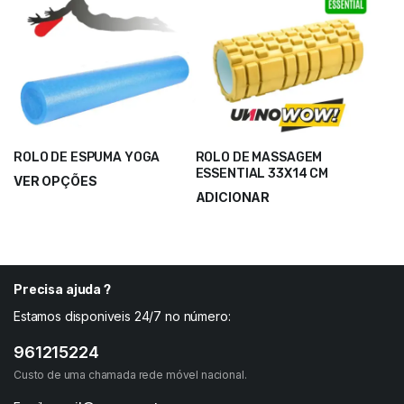
ROLO DE ESPUMA YOGA
ROLO DE MASSAGEM
ESSENTIAL 33X14 CM
VER OPÇÕES
ADICIONAR
15,00
€
–
24,00
€
8,40
€
18,00
€
Precisa ajuda ?
Estamos disponiveis 24/7 no número:
961215224
Custo de uma chamada rede móvel nacional.