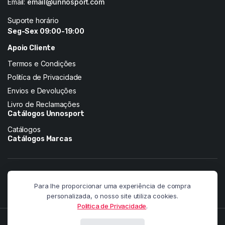
Email:
email@unnosport.com
Suporte horário
Seg-Sex 09:00-19:00
Apoio Cliente
Termos e Condições
Politíca de Privacidade
Envios e Devoluções
Livro de Reclamações
Catálogos Unnosport
Catálogos
Catálogos Marcas
Siga-nos nas redes:
Para lhe proporcionar uma experiência de compra
personalizada, o nosso site utiliza cookies.
Politica de Privacidade
.
Copyright 2026 © Pandainnovation. All right reserved. Powered by