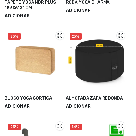
TAPETE YOGA NBR PLUS
RODA YOGA DHARMA
183X61X1 CM
ADICIONAR
ADICIONAR
24,90
€
34,53
€
15,50
€
20,66
€
25%
25%
BLOCO YOGA CORTIÇA
ALMOFADA ZAFA REDONDA
ADICIONAR
ADICIONAR
14,00
€
23,00
€
18,66
€
30,66
€
25%
54%