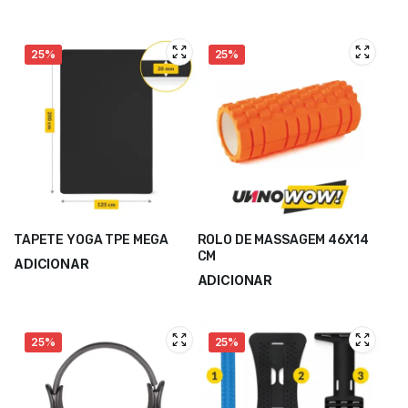
18,30
€
4,40
€
24,40
€
5,86
€
25%
25%
TAPETE YOGA TPE MEGA
ROLO DE MASSAGEM 46X14
CM
ADICIONAR
ADICIONAR
67,50
€
90,00
€
18,50
€
24,66
€
25%
25%