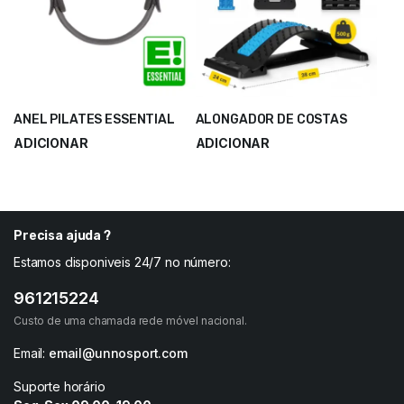
ANEL PILATES ESSENTIAL
ALONGADOR DE COSTAS
ADICIONAR
ADICIONAR
7,50
€
13,90
€
10,00
€
18,53
€
Precisa ajuda ?
Estamos disponiveis 24/7 no número:
961215224
Custo de uma chamada rede móvel nacional.
Email:
email@unnosport.com
Suporte horário