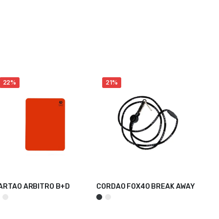
22%
21%
ARTAO ARBITRO B+D
CORDAO FOX40 BREAK AWAY
ER OPÇÕES
ADICIONAR