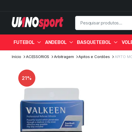
FUTEBOL
ANDEBOL
BASQUETEBOL
VOL
Início
ACESSORIOS
Arbitragem
Apitos e Cordões
APITO M
21%