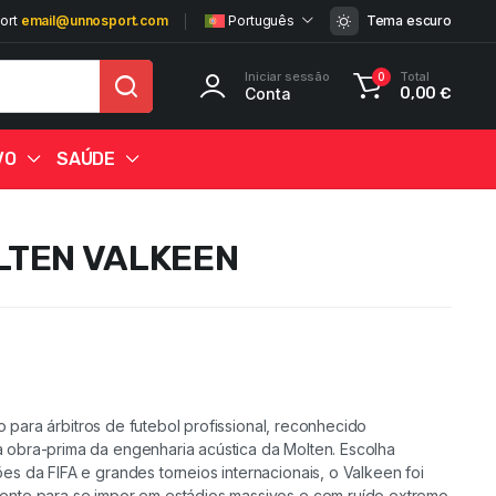
ort
email@unnosport.com
Português
Tema escuro
Iniciar sessão
Total
0
Conta
0,00
€
VO
SAÚDE
LTEN VALKEEN
vo para árbitros de futebol profissional, reconhecido
25%
25%
25%
25%
25%
25%
25%
25%
25%
25%
25%
4%
obra-prima da engenharia acústica da Molten. Escolha
s da FIFA e grandes torneios internacionais, o Valkeen foi
nte para se impor em estádios massivos e com ruído extremo.