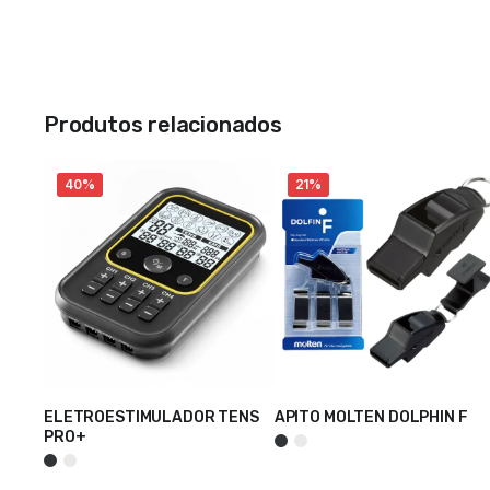
Produtos relacionados
40%
21%
ELETROESTIMULADOR TENS
APITO MOLTEN DOLPHIN F
VER OPÇÕES
PRO+
ADICIONAR