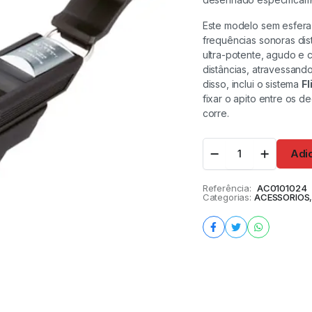
DEFESA INSUFLAVEL
KETTLEBELL VIRTUFIT
KETTLEBELL VIRTUFIT
KETTLEBELL VIRTUFIT
BLOCO YOGA CORTIÇA
GANCHO PARA BARRAS D
TAPETE DE ACUPRESSÃO
UNNOSPORT 175 CM
RUBBER PRO
RUBBER PRO
RUBBER PRO
FLEXÕES (X2)
REBEL 72X42 CM
Este modelo sem esfera
frequências sonoras dis
Adicionar
Adicionar
Ver opções
Ver opções
Ver opções
Adicionar
Adicionar
ultra-potente, agudo e 
distâncias, atravessand
disso, inclui o sistema
Fl
fixar o apito entre os d
corre.
Adi
Referência:
AC0101024
Categorias:
ACESSORIOS