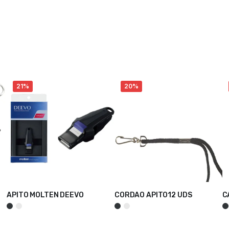
21%
20%
APITO MOLTEN DEEVO
CORDAO APITO12 UDS
C
ADICIONAR
VER OPÇÕES
V