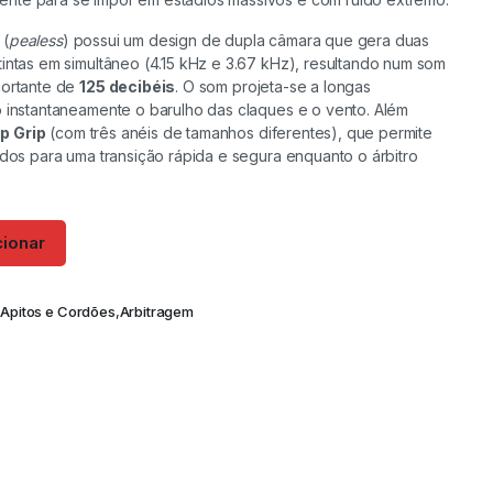
E
RESSALTADOR QUICKPLAY
CONJUNTO DE POLIAS
CONJUNTO DE POLIAS
CONJUNTO DE POLIAS
BOLA DE MASSAGEM
PLATAFORMA
ROLO DE MASSAGEM SPIKE
RESSALTADOR M-
CANELEIRAS DE
CANELEIRAS DE
CANELEIRAS DE
KETTLESOFT TRIAL
DIP BAR SG14
ROLO DE MASSAGEM
REPLAY STATION
SUPERIOR E INFERIOR
SUPERIOR E INFERIOR
SUPERIOR E INFERIOR
SENSORIAL DUOBALL 6 CM
PLIOMETRICA (X3)
ACADEMY
MUSCULAÇÃO
MUSCULAÇÃO
MUSCULAÇÃO
PENTAGRAM
 (
pealess
) possui um design de dupla câmara que gera duas
tintas em simultâneo (4.15 kHz e 3.67 kHz), resultando num som
Adicionar
Ver opções
Adicionar
Adicionar
Adicionar
Adicionar
Adicionar
Adicionar
Adicionar
Adicionar
Adicionar
Adicionar
Adicionar
Ver opções
cortante de
125 decibéis
. O som projeta-se a longas
o instantaneamente o barulho das claques e o vento. Além
ip Grip
(com três anéis de tamanhos diferentes), que permite
edos para uma transição rápida e segura enquanto o árbitro
cionar
,
Apitos e Cordões
,
Arbitragem