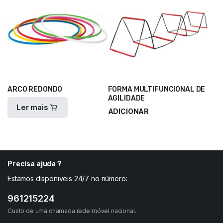
ARCO REDONDO
FORMA MULTIFUNCIONAL DE
AGILIDADE
Ler mais
ADICIONAR
28,00
€
37,35
€
Precisa ajuda ?
Estamos disponiveis 24/7 no número:
961215224
Custo de uma chamada rede móvel nacional.