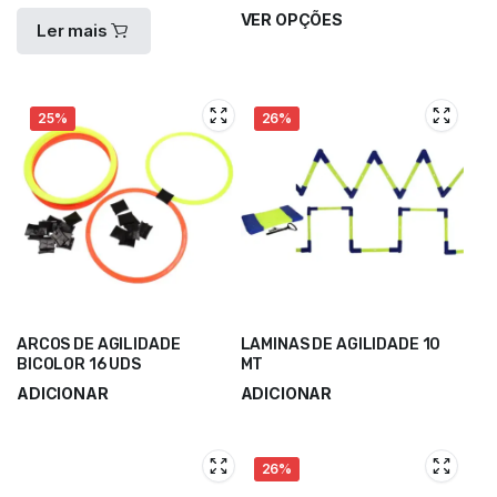
VER OPÇÕES
Ler mais
2,00
€
–
4,00
€
25%
26%
ARCOS DE AGILIDADE
LAMINAS DE AGILIDADE 10
BICOLOR 16 UDS
MT
ADICIONAR
ADICIONAR
22,50
€
34,90
€
30,00
€
46,60
€
26%