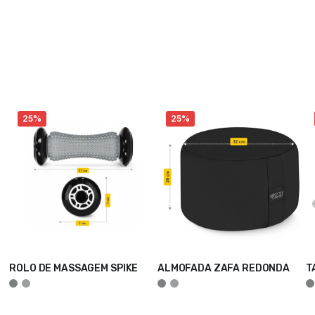
25%
25%
ROLO DE MASSAGEM SPIKE
ALMOFADA ZAFA REDONDA
T
ADICIONAR
ADICIONAR
A