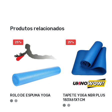
Produtos relacionados
25%
25%
ROLO DE ESPUMA YOGA
TAPETE YOGA NBR PLUS
VER OPÇÕES
183X61X1 CM
ADICIONAR