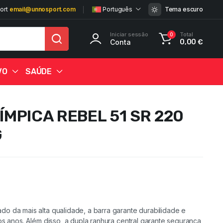
ort
email@unnosport.com
Português
Tema escuro
Iniciar sessão
Total
0
Conta
0,00
€
VO
SAÚDE
ÍMPICA REBEL 51 SR 220
G
40%
25%
25%
25%
25%
25%
25%
26%
25%
25%
25%
25%
25%
25%
o da mais alta qualidade, a barra garante durabilidade e
os anos. Além disso, a dupla ranhura central garante segurança