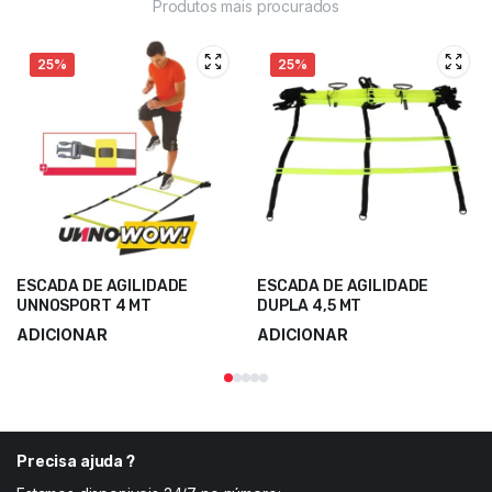
Produtos mais procurados
25%
25%
ESCADA DE AGILIDADE
ESCADA DE AGILIDADE
UNNOSPORT 4 MT
DUPLA 4,5 MT
ADICIONAR
ADICIONAR
12,00
€
25,50
€
16,00
€
34,00
€
Precisa ajuda ?