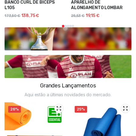
BANCO CURL DE BICEPS
APARELHO DE
L105
ALONGAMENTO LOMBAR
138,75
€
19,15
€
173,50
€
25,53
€
Grandes Lançamentos
Aqui estão a últimas novidades do mercado.
26%
25%