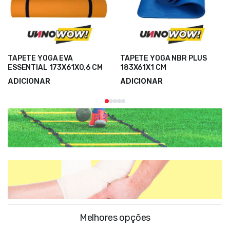
TAPETE YOGA EVA
TAPETE YOGA NBR PLUS
ESSENTIAL 173X61X0,6 CM
183X61X1 CM
ADICIONAR
ADICIONAR
8,10
€
15,50
€
10,80
€
20,66
€
Melhores opções