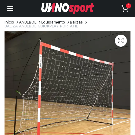
0
Início
ANDEBOL
Equipamento
Balizas
BALIZA ANDEBOL QUICKPLAY PORTATIL