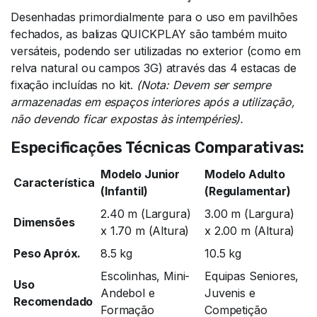
Desenhadas primordialmente para o uso em pavilhões
fechados, as balizas QUICKPLAY são também muito
versáteis, podendo ser utilizadas no exterior (como em
relva natural ou campos 3G) através das 4 estacas de
fixação incluídas no kit.
(Nota: Devem ser sempre
armazenadas em espaços interiores após a utilização,
não devendo ficar expostas às intempéries).
Especificações Técnicas Comparativas:
Modelo Junior
Modelo Adulto
Característica
(Infantil)
(Regulamentar)
2.40 m (Largura)
3.00 m (Largura)
Dimensões
x 1.70 m (Altura)
x 2.00 m (Altura)
Peso Apróx.
8.5 kg
10.5 kg
Escolinhas, Mini-
Equipas Seniores,
Uso
Andebol e
Juvenis e
Recomendado
Formação
Competição