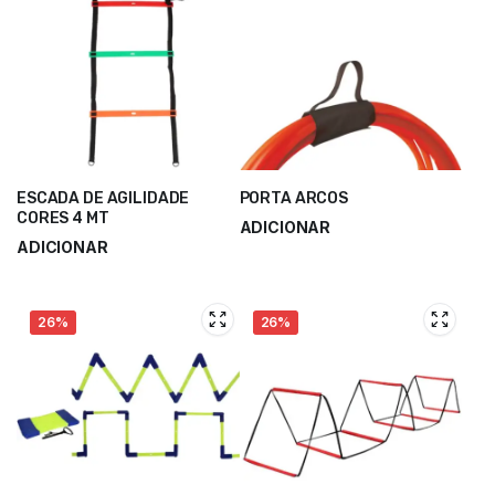
ESCADA DE AGILIDADE
PORTA ARCOS
CORES 4 MT
ADICIONAR
ADICIONAR
3,75
€
5,00
€
14,00
€
18,75
€
26%
26%