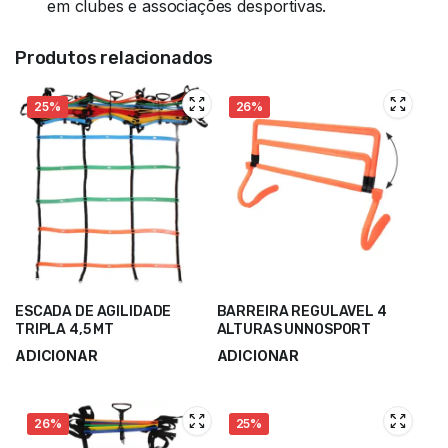
em clubes e associações desportivas.
Produtos relacionados
25%
26%
ESCADA DE AGILIDADE
BARREIRA REGULAVEL 4
TRIPLA 4,5 MT
ALTURAS UNNOSPORT
ADICIONAR
ADICIONAR
45,00
€
5,75
€
60,00
€
7,68
€
26%
25%