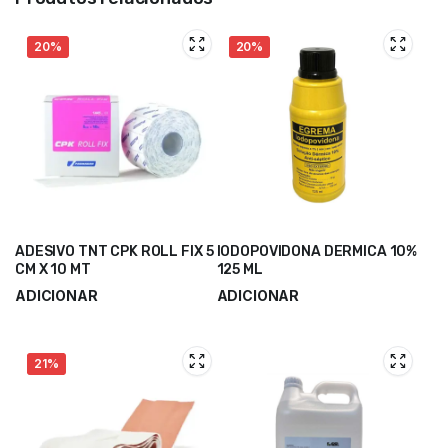
20%
20%
ADESIVO TNT CPK ROLL FIX 5
IODOPOVIDONA DERMICA 10%
CM X 10 MT
125 ML
ADICIONAR
ADICIONAR
1,80
€
2,40
€
2,25
€
3,00
€
21%