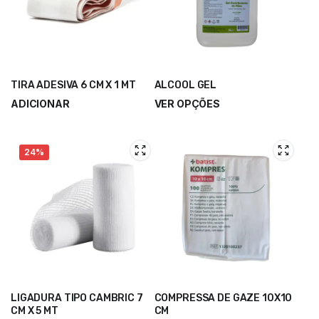
TIRA ADESIVA 6 CM X 1 MT
ALCOOL GEL
ADICIONAR
VER OPÇÕES
0,90
€
1,80
€
–
13,50
€
1,13
€
24%
LIGADURA TIPO CAMBRIC 7
COMPRESSA DE GAZE 10X10
CM X 5 MT
CM