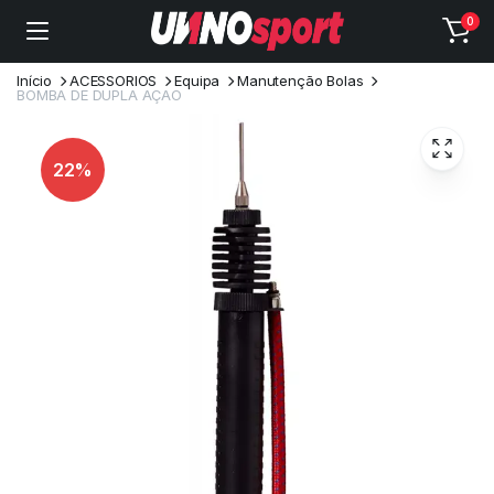
0
Início
ACESSORIOS
Equipa
Manutenção Bolas
BOMBA DE DUPLA AÇAO
22%